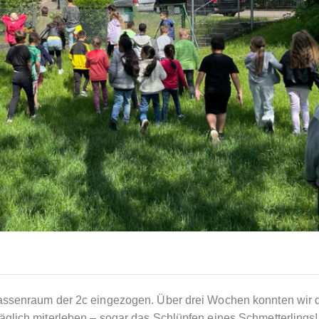
assenraum der 2c eingezogen. Über drei Wochen konnten wir 
glich miterleben – sogar das Schlüpfen eines Schmetterlings!