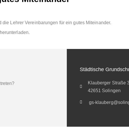
nd die Lehrer Vereinbarungen für ein gutes Miteinander.
herunterladen.
Städtische Grundsch
Klauberger Straße 
 treten?
42651 Solingen
gs-klauberg@solin