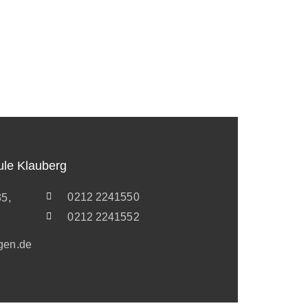
ule Klauberg
0212 2241550
35,
0212 2241552
gen.de