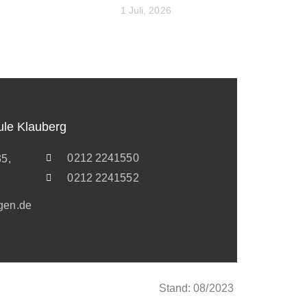
1 Juli, 2026
ule Klauberg
0212 2241550
35,
0212 2241552
gen.de
Stand: 08/2023