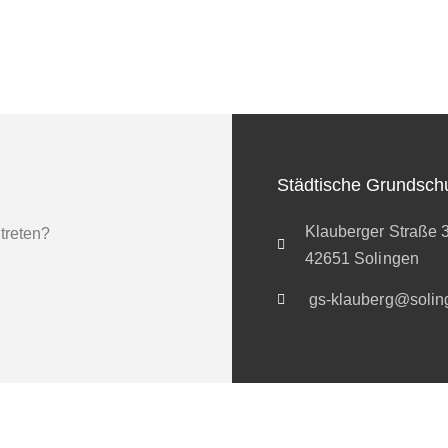
Städtische Grundsch
Klauberger Straße 
 treten?
42651 Solingen
gs-klauberg@solin