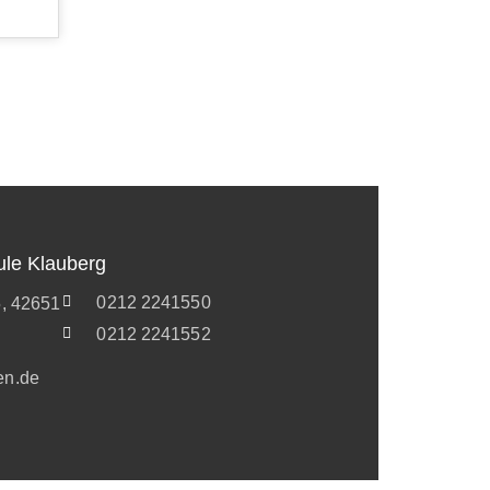
ule Klauberg
0212 2241550
5, 42651
0212 2241552
en.de