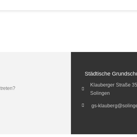
Städtische Grundsch
Klauberger Straße 3
 treten?
Solingen
gs-klauberg@soling