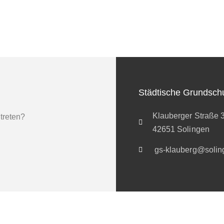
Städtische Grundsch
Klauberger Straße 
 treten?
42651 Solingen
gs-klauberg@solin