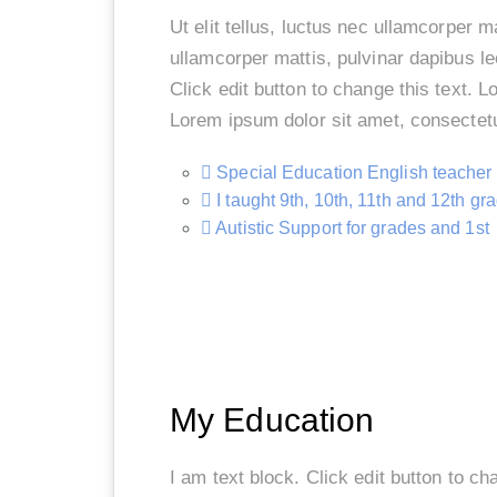
Ut elit tellus, luctus nec ullamcorper ma
ullamcorper mattis, pulvinar dapibus leo
Click edit button to change this text. 
Lorem ipsum dolor sit amet, consectetu
Special Education English teacher
I taught 9th, 10th, 11th and 12th gr
Autistic Support for grades and 1st
My Education
I am text block. Click edit button to c