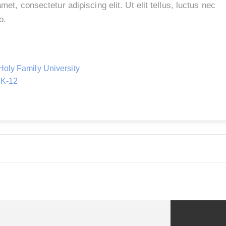
met, consectetur adipiscing elit. Ut elit tellus, luctus nec
eo.
Holy Family University
 K-12