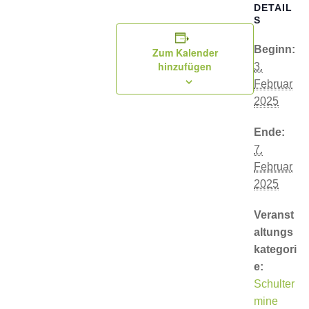
DETAIL
S
Beginn:
Zum Kalender
hinzufügen
3.
Februar
2025
Ende:
7.
Februar
2025
Veranst
altungs
kategori
e:
Schulter
mine