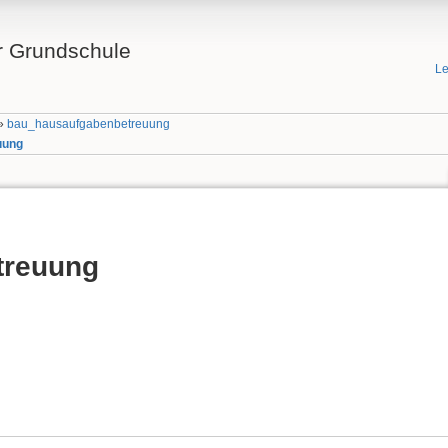
 Grundschule
Le
»
bau_hausaufgabenbetreuung
uung
treuung