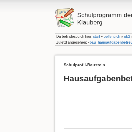
Schulprogramm der
Klauberg
Du befindest dich hier:
start
»
oeffentlich
»
qb2
Zuletzt angesehen:
bau_hausaufgabenbetre
•
Schulprofil-Baustein
Hausaufgabenbe