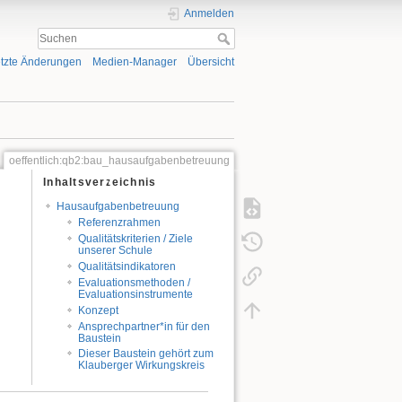
Anmelden
tzte Änderungen
Medien-Manager
Übersicht
oeffentlich:qb2:bau_hausaufgabenbetreuung
Inhaltsverzeichnis
Hausaufgabenbetreuung
Referenzrahmen
Qualitätskriterien / Ziele
unserer Schule
Qualitätsindikatoren
Evaluationsmethoden /
Evaluationsinstrumente
Konzept
Ansprechpartner*in für den
Baustein
Dieser Baustein gehört zum
Klauberger Wirkungskreis