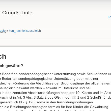
 Grundschule
Le
epte
»
kon_nachteilsausgleich
ch
ich gewährt?
m Bedarf an sonderpädagogischer Unterstützung sowie Schülerinnen u
e Bedarf an sonderpädagogischer Unterstützung oder mit einer
lgleicher Förderung die Abschlüsse der Bildungsgänge der allgemeinen
sausgleich gewährt werden – sowohl im Unterricht und bei
h in den zentralen Abschlussprüfungen nach der 10. Klasse und im Abit
uch ist in Art. 3 Abs. 3 Satz 2 des GG, in den §§ 1 und 2 SchulG für d
lgesetzbuch IX - § 126, sowie in den Ausbildungsordnungen
en die Erziehungsberechtigten formlos für ihre Kinder die Gewährung