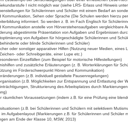
kundarstufe I nicht möglich war (siehe LRS- Erlass und Hinweis unten
abenstellungen für Schülerinnen und Schüler mit einem Bedarf an sond
 Kommunikation, Sehen oder Sprache (Die Schulen werden hierzu per 
iterbildung informiert. So werden z. B. im Fach Englisch für Schüleri
Kommunikation anstelle von Hörverstehensaufgaben vergleichbare Auf
nderung abgestimmte Präsentation von Aufgaben und Ergebnissen durc
toptimierung von Aufgaben für hörgeschädigte Schülerinnen und Schül
behinderte oder blinde Schülerinnen und Schüler)
ischer oder sonstiger apparativer Hilfen (Nutzung neuer Medien, eines 
eichen- oder Schreibgeräte, einer Lupe etc.)
esonderen Einzelfällen (zum Beispiel für motorische Hilfestellungen)
ishilfen und zusätzliche Erläuterungen (z. B. Worterklärungen für Sch
ützung im Förderschwerpunkt Hören und Kommunikation)
eränderungen (z.B. individuell gestaltete Pausenregelungen)
rganisation (z.B. Möglichkeiten zur Entspannung und Entlastung der W
nträchtigungen, Strukturierung des Arbeitsplatzes durch Markierungen
ung)
r räumlichen Voraussetzungen (indem z.B. für eine Prüfung eine ble
elsituationen (z.B. bei Schülerinnen und Schülern mit selektivem Mutism
n im Aufgabenlayout (Markierungen z.B. für Schülerinnen und Schüler 
üfungen am Ende der Klasse 10, MSW, 2013)