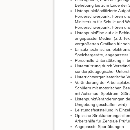
Behebung bis zum Ende der Se
ListenpunktModifizierte Aufg
Förderschwerpunkt Hören und
Ministerium für Schule und We
Förderschwerpunkt Hören und 
ListenpunktEine auf die Behi
angepasster Medien (z.B. Tex
vergrößerten Grafiken für seh
Einsatz technischer, elektron
Speichergeräte, angepasster Z
Personelle Unterstützung in b
Unterstützung durch Verständn
sonderpädagogischer Unterst
Unterrichtsorganisatorische V
Veränderung der Arbeitsplatzo
Schülern mit motorischen Beei
mit Autismus- Spektrum- Stör
ListenpunktVeränderungen de
Umgebung geschaffen wird)
Leistungsfeststellung in Einz
Optische Strukturierungshilfe
Arbeitshilfe für Zentrale Pr
Angepasste Sportübungen