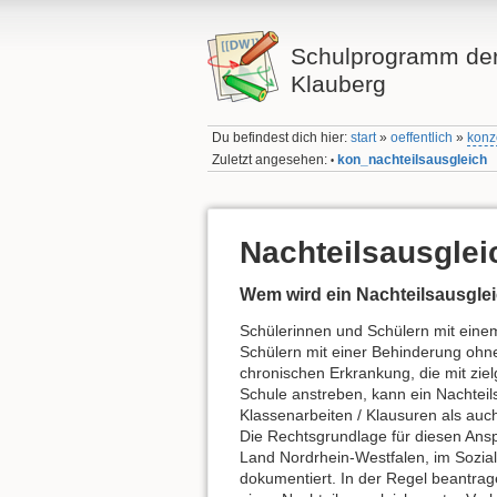
Schulprogramm der
Klauberg
Du befindest dich hier:
start
»
oeffentlich
»
konz
Zuletzt angesehen:
kon_nachteilsausgleich
•
Nachteilsausglei
Wem wird ein Nachteilsausgle
Schülerinnen und Schülern mit eine
Schülern mit einer Behinderung ohn
chronischen Erkrankung, die mit zie
Schule anstreben, kann ein Nachteil
Klassenarbeiten / Klausuren als auc
Die Rechtsgrundlage für diesen Anspr
Land Nordrhein-Westfalen, im Sozia
dokumentiert. In der Regel beantrag