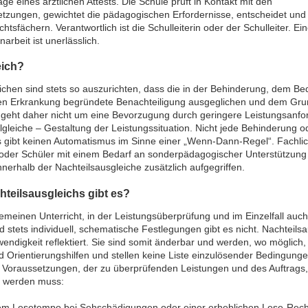
ge eines ärztlichen Attests. Die Schule prüft in Kontakt mit den
etzungen, gewichtet die pädagogischen Erfordernisse, entscheidet und
htsfächern. Verantwortlich ist die Schulleiterin oder der Schulleiter. Ei
narbeit ist unerlässlich.
eich?
ichen sind stets so auszurichten, dass die in der Behinderung, dem B
hen Erkrankung begründete Benachteiligung ausgeglichen und dem Gru
 geht daher nicht um eine Bevorzugung durch geringere Leistungsanf
lgleiche – Gestaltung der Leistungssituation. Nicht jede Behinderung 
Es gibt keinen Automatismus im Sinne einer „Wenn-Dann-Regel“. Fachli
der Schüler mit einem Bedarf an sonderpädagogischer Unterstützung we
erhalb der Nachteilsausgleiche zusätzlich aufgegriffen.
teilsausgleichs gibt es?
meinen Unterricht, in der Leistungsüberprüfung und im Einzelfall auch
 stets individuell, schematische Festlegungen gibt es nicht. Nachteil
endigkeit reflektiert. Sie sind somit änderbar und werden, wo möglich
nd Orientierungshilfen und stellen keine Liste einzulösender Bedingunge
n Voraussetzungen, der zu überprüfenden Leistungen und des Auftrags, 
n werden muss:
gem Lesetempo bei Sehschädigungen oder einer erheblichen Lese-Rec