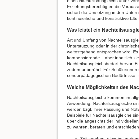
eines Nachteilsausgleichs unter Vorla
Erziehungsberechtigten die Vorauss
sichert die Umsetzung in den Unterric
kontinuierliche und konstruktive Elter
Was leistet ein Nachteilsausgl
Art und Umfang von Nachteilsausgle
Unterstützung oder in der chronisc
weitestgehend entsprochen wird. Es
kompensierende – aber inhaltlich zie
Nachteilsausgleichsbedarf hervor. 
zudem unberührt. Für Schülerinnen o
sonderpädagogischen Bedürfnisse inn
Welche Möglichkeiten des Nach
Nachteilsausgleiche kommen im allge
Anwendung. Nachteilsausgleiche sind
werden bzgl. ihrer Passung und Notw
Beispiele für Nachteilsausgleiche si
über die angesichts der individuelle
zu wahren, beraten und entschiede
Zeitzugaben, etwa bei gerin