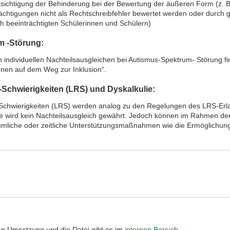
ksichtigung der Behinderung bei der Bewertung der äußeren Form (z. B.
ächtigungen nicht als Rechtschreibfehler bewertet werden oder durch g
h beeinträchtigten Schülerinnen und Schülern)
m -Störung:
 individuellen Nachteilsausgleichen bei Autismus-Spektrum- Störung f
nen auf dem Weg zur Inklusion“.
Schwierigkeiten (LRS) und Dyskalkulie:
chwierigkeiten (LRS) werden analog zu den Regelungen des LRS-Erl
ulie wird kein Nachteilsausgleich gewährt. Jedoch können im Rahmen d
mliche oder zeitliche Unterstützungsmaßnahmen wie die Ermöglichung e
en Umsetzung und die Datei gibt es im
internen Bereich
.