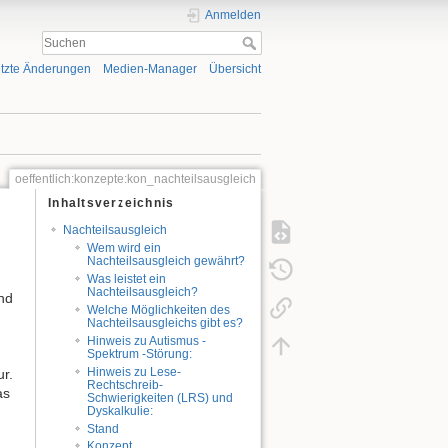
Anmelden
tzte Änderungen
Medien-Manager
Übersicht
oeffentlich:konzepte:kon_nachteilsausgleich
Inhaltsverzeichnis
Nachteilsausgleich
Wem wird ein
Nachteilsausgleich gewährt?
Was leistet ein
Nachteilsausgleich?
nd
Welche Möglichkeiten des
Nachteilsausgleichs gibt es?
Hinweis zu Autismus -
Spektrum -Störung:
Hinweis zu Lese-
ur.
Rechtschreib-
as
Schwierigkeiten (LRS) und
Dyskalkulie:
Stand
Konzept