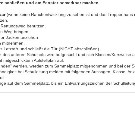
re schließen und am Fenster bemerkbar machen.
bar
(wenn keine Rauchentwicklung zu sehen ist und das Treppenhaus ra
zen.
2. Rettungsweg benutzen.
en Weg bringen.
er Jacken anziehen
h mitnehmen.
ls Letzte*r und schließt die Tür (NICHT abschließen).
 des unteren Schulhofs wird aufgesucht und sich Klassen/Kursweise au
ut mitgeschicktem Aufstellplan auf.
funden“ werden, werden zum Sammelplatz mitgenommen und bei der S
ständigkeit bei Schulleitung melden mit folgenden Aussagen: Klasse, An
eit
nge auf dem Sammelplatz, bis ein Entwarnungszeichen der Schulleitu